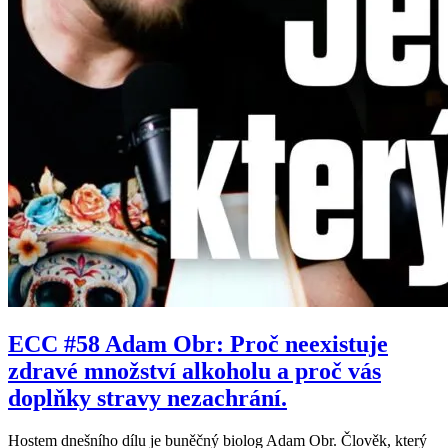
ECC #58 Adam Obr: Proč neexistuje
zdravé množství alkoholu a proč vás
doplňky stravy nezachrání.
Hostem dnešního dílu je buněčný biolog Adam Obr. Člověk, který