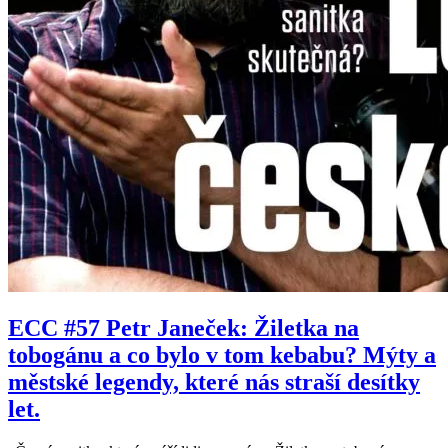
ECC #57 Petr Janeček: Žiletka na
tobogánu a co bylo v tom kebabu? Mýty a
městské legendy, které nás straší desítky
let.