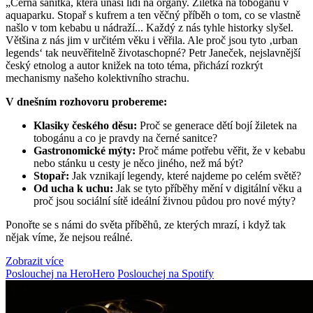
„Černá sanitka, která unáší lidi na orgány. Žiletka na tobogánu v
aquaparku. Stopař s kufrem a ten věčný příběh o tom, co se vlastně
našlo v tom kebabu u nádraží... Každý z nás tyhle historky slyšel.
Většina z nás jim v určitém věku i věřila. Ale proč jsou tyto ‚urban
legends‘ tak neuvěřitelně životaschopné? Petr Janeček, nejslavnější
český etnolog a autor knižek na toto téma, přichází rozkrýt
mechanismy našeho kolektivního strachu.
V dnešním rozhovoru probereme:
Klasiky českého děsu:
Proč se generace dětí bojí žiletek na
tobogánu a co je pravdy na černé sanitce?
Gastronomické mýty:
Proč máme potřebu věřit, že v kebabu
nebo stánku u cesty je něco jiného, než má být?
Stopař:
Jak vznikají legendy, které najdeme po celém světě?
Od ucha k uchu:
Jak se tyto příběhy mění v digitální věku a
proč jsou sociální sítě ideální živnou půdou pro nové mýty?
Ponořte se s námi do světa příběhů, ze kterých mrazí, i když tak
nějak víme, že nejsou reálné.
Zobrazit více
Poslouchej na HeroHero
Poslouchej na Spotify