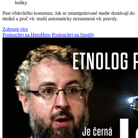
buňky.
Past vědeckého konsenzu: Jak se zmanipulované studie dostávají do
titulků a proč víc studií automaticky neznamená víc pravdy.
Zobrazit více
Poslouchej na HeroHero
Poslouchej na Spotify