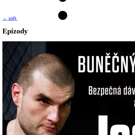
← zpět
Epizody