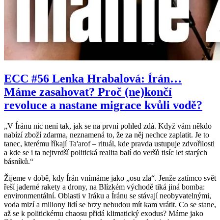
ECC #56 Lenka Hrabalová: Írán…
Máme zasahovat? Proč (ne)končí
revoluce a nastane migrace kvůli vodě?
„V Íránu nic není tak, jak se na první pohled zdá. Když vám někdo
nabízí zboží zdarma, neznamená to, že za něj nechce zaplatit. Je to
tanec, kterému říkají Ta'arof – rituál, kde pravda ustupuje zdvořilosti
a kde se i ta nejtvrdší politická realita balí do veršů tisíc let starých
básníků.“
Žijeme v době, kdy Írán vnímáme jako „osu zla“. Jenže zatímco svět
řeší jaderné rakety a drony, na Blízkém východě tiká jiná bomba:
environmentální. Oblasti v Iráku a Íránu se stávají neobyvatelnými,
voda mizí a miliony lidí se brzy nebudou mít kam vrátit. Co se stane,
až se k politickému chaosu přidá klimatický exodus? Máme jako