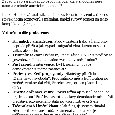
Západ právo zasahovat do osudu národa, který si dodnes nese
trauma z minulé americké „pomoci“?
Lenka Hrabalová, arabistka a íránistka, která tuhle zemi zná z cest a
stovek hodin rozhovorů s místními, nabízí syrový pohled na tento
komplikovaný region.
V dnešním díle probereme:
Klimatický armagedon:
Proč v částech Iráku a Íránu brzy
nepůjde přežít a jak vypadá migrační vlna, kterou nespustí
válka, ale sucho.
Trumpův faktor:
Uvítali by Íránci zásah USA? A proč by se
„osvobození“ mohlo snadno zvrtnout v noční můru?
Past západní intervence:
Byl k něčemu “vývoz”
demokracie? A máme zasahovat?
Protesty vs. Zeď propagandy:
Skutečný příběh hnutí
„Žena, život, svoboda“. Proč zatímco města hoří touhou po
změně, venkov dál věří, že rebelové jsou jen placení agenti
CIA?
Hrozba občanské války:
Pokud režim ajatolláhů padne, co
přijde potom? Proč by nás místo oslavy demokracie měla děsit
představa rozvráceného státu po vzoru Libye či Sýrie.
Ta’arof aneb Umění klamu:
Jak funguje systém rituální
zdvořilosti, kde „ne“ může znamenat „ano“ a kde je