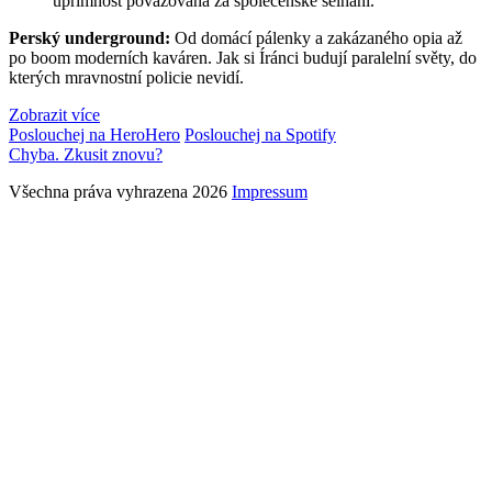
upřímnost považována za společenské selhání.
Perský underground:
Od domácí pálenky a zakázaného opia až
po boom moderních kaváren. Jak si Íránci budují paralelní světy, do
kterých mravnostní policie nevidí.
Zobrazit více
Poslouchej na HeroHero
Poslouchej na Spotify
Chyba. Zkusit znovu?
Všechna práva vyhrazena 2026
Impressum