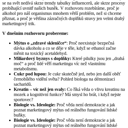
se na svět nedívá skrze trendy tabulky influencerů, ale skrze procesy
probíhající uvnitř našich buněk. V rozhovoru rozebíráme, proč je
alkohol pro náš organismus mnohem větší problém, než si chceme
přiznat, a proč je většina zázračných doplňků stravy jen velmi drahý
marketingový trik.
V dnešním rozhovoru probereme:
Mýtus o „zdravé skleničce“
: Proč neexistuje bezpečná
dávka alkoholu a co se děje v těle, když se ethanol začne
měnit na toxický acetaldehyd.
Miliardový byznys s doplňky:
Které pilulky jsou jen „drahá
moč“ a proč lidé věří marketingu víc než vlastnímu
metabolismu.
Cukr pod lupou:
Je cukr skutečně jed, nebo jen další oběť
černobílého vidění světa? Pohled biologa na démonizaci
sacharidů.
Kreatin – víc než jen svaly:
Co říká věda o vlivu kreatinu na
mozek a kognitivní funkce? Má smysl ho brát, i když nejste
sportovec?
Biologie vs. Ideologie:
Proč věda není demokracie a jak
poznat marketingový mýtus od reálného fungování lidské
buňky.
Biologie vs. Ideologie:
Proč věda není demokracie a jak
poznat marketingový mýtus od reálného fungování lidské